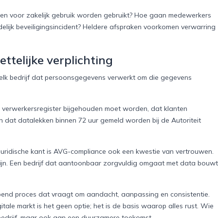
ogen voor zakelijk gebruik worden gebruikt? Hoe gaan medewerkers
elijk beveiligingsincident? Heldere afspraken voorkomen verwarring
telijke verplichting
lk bedrijf dat persoonsgegevens verwerkt om die gegevens
 verwerkersregister bijgehouden moet worden, dat klanten
 dat datalekken binnen 72 uur gemeld worden bij de Autoriteit
 juridische kant is AVG-compliance ook een kwestie van vertrouwen.
zijn. Een bedrijf dat aantoonbaar zorgvuldig omgaat met data bouwt
lopend proces dat vraagt om aandacht, aanpassing en consistentie.
ale markt is het geen optie; het is de basis waarop alles rust. Wie
r bedrijf, maar ook aan een duurzamere toekomst.