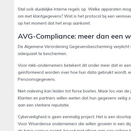
Stel ook duidelijke interne regels op. Welke apparaten m
om met klantgegevens? Wat is het protocol bij een vermoed
op het moment dat het erop aankomt.
AVG-Compliance: meer dan een wet
De Algemene Verordening Gegevensbescherming verplicht e
adequaat te beschermen.
Voor mkb-ondernemers betekent dit onder meer dat er een
geïnformeerd worden over hoe hun data gebruikt wordt, en
Persoonsgegevens.
Niet-naleving kan leiden tot forse boetes. Maar los van de
Klanten en partners willen weten dat hun gegevens veilig 
aan een sterkere reputatie.
Cyberveiligheid is geen eenmalig project. Het is een door
Voor Woerdense ondernemers die willen groeien in een digit
de basis serieus neemt, bouwt niet alleen aan een veilige