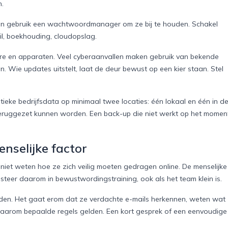
n.
en gebruik een wachtwoordmanager om ze bij te houden. Schakel
il, boekhouding, cloudopslag.
re en apparaten. Veel cyberaanvallen maken gebruik van bekende
. Wie updates uitstelt, laat de deur bewust op een kier staan. Stel
ieke bedrijfsdata op minimaal twee locaties: één lokaal en één in d
teruggezet kunnen worden. Een back-up die niet werkt op het momen
nselijke factor
iet weten hoe ze zich veilig moeten gedragen online. De menselijke
esteer daarom in bewustwordingstraining, ook als het team klein is.
den. Het gaat erom dat ze verdachte e-mails herkennen, weten wat
waarom bepaalde regels gelden. Een kort gesprek of een eenvoudige