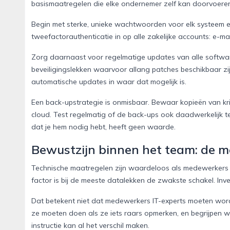
basismaatregelen die elke ondernemer zelf kan doorvoere
Begin met sterke, unieke wachtwoorden voor elk systeem 
tweefactorauthenticatie in op alle zakelijke accounts: e-ma
Zorg daarnaast voor regelmatige updates van alle softwa
beveiligingslekken waarvoor allang patches beschikbaar zijn
automatische updates in waar dat mogelijk is.
Een back-upstrategie is onmisbaar. Bewaar kopieën van krit
cloud. Test regelmatig of de back-ups ook daadwerkelijk 
dat je hem nodig hebt, heeft geen waarde.
Bewustzijn binnen het team: de me
Technische maatregelen zijn waardeloos als medewerkers n
factor is bij de meeste datalekken de zwakste schakel. Inv
Dat betekent niet dat medewerkers IT-experts moeten wor
ze moeten doen als ze iets raars opmerken, en begrijpen 
instructie kan al het verschil maken.