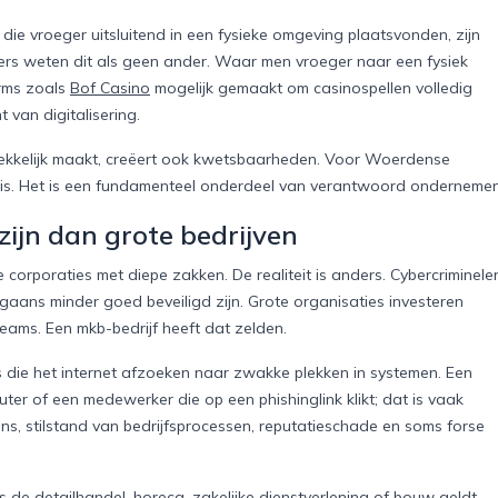
en die vroeger uitsluitend in een fysieke omgeving plaatsvonden, zijn
bbers weten dit als geen ander. Waar men vroeger naar een fysiek
orms zoals
Bof Casino
mogelijk gemaakt om casinospellen volledig
 van digitalisering.
rekkelijk maakt, creëert ook kwetsbaarheden. Voor Woerdense
k is. Het is een fundamenteel onderdeel van verantwoord ondernemen
ijn dan grote bedrijven
corporaties met diepe zakken. De realiteit is anders. Cybercriminele
rgaans minder goed beveiligd zijn. Grote organisaties investeren
teams. Een mkb-bedrijf heeft dat zelden.
 die het internet afzoeken naar zwakke plekken in systemen. Een
er of een medewerker die op een phishinglink klikt; dat is vaak
ns, stilstand van bedrijfsprocessen, reputatieschade en soms forse
 de detailhandel, horeca, zakelijke dienstverlening of bouw geldt