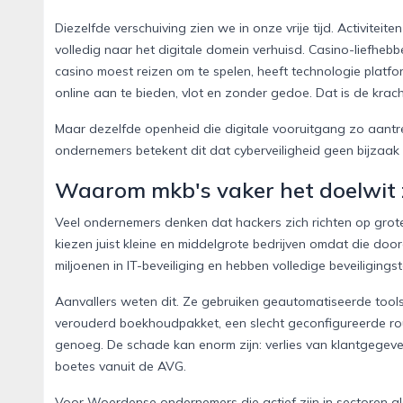
Diezelfde verschuiving zien we in onze vrije tijd. Activiteit
volledig naar het digitale domein verhuisd. Casino-liefhe
casino moest reizen om te spelen, heeft technologie platf
online aan te bieden, vlot en zonder gedoe. Dat is de kracht
Maar dezelfde openheid die digitale vooruitgang zo aant
ondernemers betekent dit dat cyberveiligheid geen bijzaa
Waarom mkb's vaker het doelwit z
Veel ondernemers denken dat hackers zich richten op grote 
kiezen juist kleine en middelgrote bedrijven omdat die doo
miljoenen in IT-beveiliging en hebben volledige beveiligings
Aanvallers weten dit. Ze gebruiken geautomatiseerde tools
verouderd boekhoudpakket, een slecht geconfigureerde rout
genoeg. De schade kan enorm zijn: verlies van klantgegeve
boetes vanuit de AVG.
Voor Woerdense ondernemers die actief zijn in sectoren als