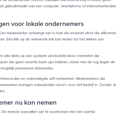
jf dat gebruikmaakt van een computer, smartphone of internetverbindin
en voor lokale ondernemers
en medewerker ontvangt een e-mail die eruitziet alsof die afkomsti
er. Eén klik op de verkeerde link kan leiden tot het lekken van
n alle data op een systeem versleuteld door criminelen die
rijven die geen recente back-ups hebben, staan met de rug tegen de
 mogelijk permanent dataverlies.
chtwoorden en onbeveiligde wifi-netwerken. Medewerkers die
twerken brengen onbedoelde risico's voor het bedrijf in. Zonder d
ers.
nemer nu kan nemen
jn. De meeste aanvallen zijn te voorkomen met een aantal