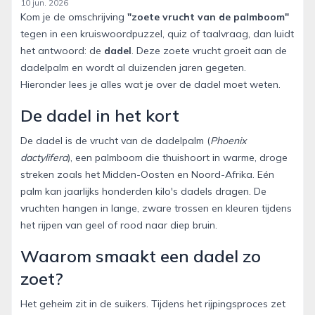
10 jun. 2026
Kom je de omschrijving
"zoete vrucht van de palmboom"
tegen in een kruiswoordpuzzel, quiz of taalvraag, dan luidt
het antwoord: de
dadel
. Deze zoete vrucht groeit aan de
dadelpalm en wordt al duizenden jaren gegeten.
Hieronder lees je alles wat je over de dadel moet weten.
De dadel in het kort
De dadel is de vrucht van de dadelpalm (
Phoenix
dactylifera
), een palmboom die thuishoort in warme, droge
streken zoals het Midden-Oosten en Noord-Afrika. Eén
palm kan jaarlijks honderden kilo's dadels dragen. De
vruchten hangen in lange, zware trossen en kleuren tijdens
het rijpen van geel of rood naar diep bruin.
Waarom smaakt een dadel zo
zoet?
Het geheim zit in de suikers. Tijdens het rijpingsproces zet