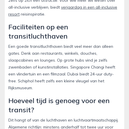
zelfs op zich een attractie. Voor wie meer wil weten over
all-inclusive verblijven, biedt
verjaardag in een all-inclusive
resort
reisinspiratie.
Faciliteiten op een
transitluchthaven
Een goede transitluchthaven biedt veel meer dan alleen
gates. Denk aan restaurants, winkels, douches,
slaapcabines en lounges. Op grote hubs vind je zelfs
zwembaden of kunstinstallaties. Singapore Changi heeft
een vlindertuin en een filmzaal. Dubai biedt 24-uur duty-
free. Schiphol heeft zelfs een kleine vleugel van het
Rijksmuseum.
Hoeveel tijd is genoeg voor een
transit?
Dit hangt af van de luchthaven en luchtvaartmaatschappij.
Algemene richtlijn: minstens anderhalf tot twee uur voor