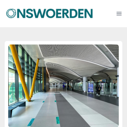
onswoerden.nl
Ope