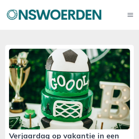
onswoerden.nl
Ope
Verjaardag op vakantie in een