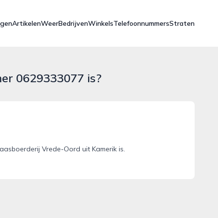
ngen
Artikelen
Weer
Bedrijven
Winkels
Telefoonnummers
Straten
mer 0629333077 is?
sboerderij Vrede-Oord uit Kamerik is.