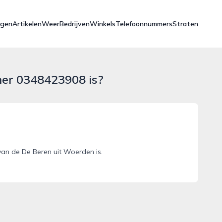
ngen
Artikelen
Weer
Bedrijven
Winkels
Telefoonnummers
Straten
mer 0348423908 is?
an de De Beren uit Woerden is.