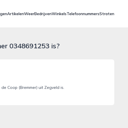
ngen
Artikelen
Weer
Bedrijven
Winkels
Telefoonnummers
Straten
mer 0348691253 is?
de Coop (Bremmer) uit Zegveld is.