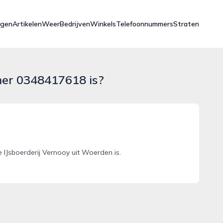
ngen
Artikelen
Weer
Bedrijven
Winkels
Telefoonnummers
Straten
mer 0348417618 is?
IJsboerderij Vernooy uit Woerden is.