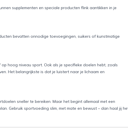
unnen supplementen en speciale producten flink aantikken in je
roducten bevatten onnodige toevoegingen, suikers of kunstmatige
of op hoog niveau sport. Ook als je specifieke doelen hebt, zoals
n. Het belangrijkste is dat je luistert naar je lichaam en
r
tdoelen sneller te bereiken. Maar het begint allemaal met een
an. Gebruik sportvoeding slim, met mate en bewust – dan haal jij he