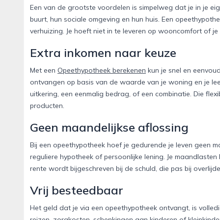
Een van de grootste voordelen is simpelweg dat je in je ei
buurt, hun sociale omgeving en hun huis. Een opeethypothe
verhuizing. Je hoeft niet in te leveren op wooncomfort of je
Extra inkomen naar keuze
Met een
Opeethypotheek berekenen
kun je snel en eenvoudi
ontvangen op basis van de waarde van je woning en je leeft
uitkering, een eenmalig bedrag, of een combinatie. Die flexi
producten.
Geen maandelijkse aflossing
Bij een opeethypotheek hoef je gedurende je leven geen maa
reguliere hypotheek of persoonlijke lening. Je maandlasten
rente wordt bijgeschreven bij de schuld, die pas bij overl
Vrij besteedbaar
Het geld dat je via een opeethypotheek ontvangt, is volledi
reizen, zorgkosten, schenkingen aan kinderen of kleinkind