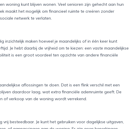
gen woning kunt blijven wonen. Veel senioren zijn gehecht aan hun
ek maakt het mogelijk om financieel ruimte te creëren zonder
 sociale netwerk te verlaten.
g inzichtelijk maken hoeveel je maandelijks of in één keer kunt
ijd. Je hebt daarbij de vrijheid om te kiezen: een vaste maandelijkse
biliteit is een groot voordeel ten opzichte van andere financiële
ndelijkse aflossingen te doen. Dat is een flink verschil met een
 blijven daardoor laag, wat extra financiële ademruimte geeft. De
ijden of verkoop van de woning wordt verrekend.
g vrij besteedbaar. Je kunt het gebruiken voor dagelijkse uitgaven,
eren, of aanpassingen aan de woning. Er zijn geen beperkingen