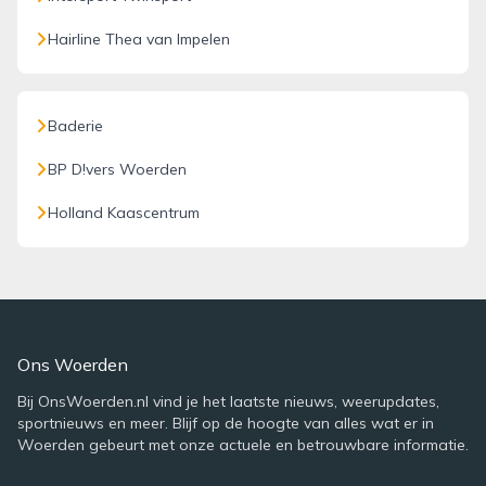
Hairline Thea van Impelen
Baderie
BP D!vers Woerden
Holland Kaascentrum
Ons Woerden
Bij OnsWoerden.nl vind je het laatste nieuws, weerupdates,
sportnieuws en meer. Blijf op de hoogte van alles wat er in
Woerden gebeurt met onze actuele en betrouwbare informatie.