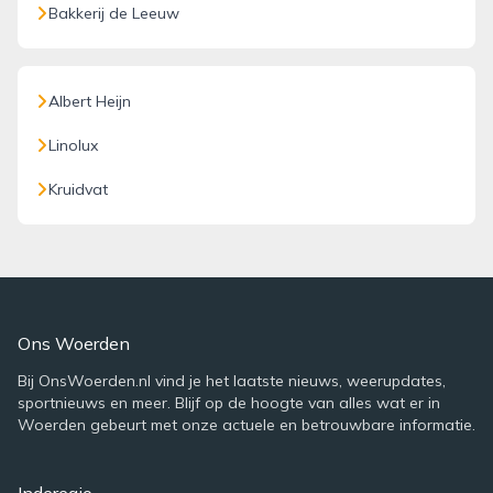
Bakkerij de Leeuw
Albert Heijn
Linolux
Kruidvat
Ons Woerden
Bij OnsWoerden.nl vind je het laatste nieuws, weerupdates,
sportnieuws en meer. Blijf op de hoogte van alles wat er in
Woerden gebeurt met onze actuele en betrouwbare informatie.