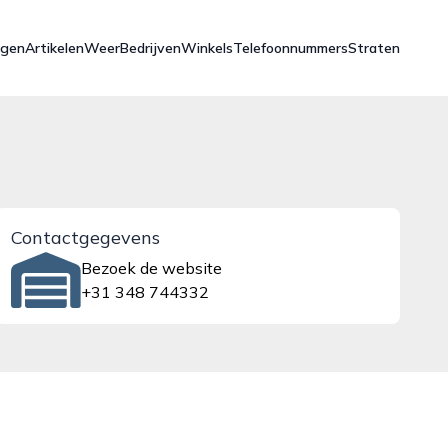
ngen
Artikelen
Weer
Bedrijven
Winkels
Telefoonnummers
Straten
Contactgegevens
Bezoek de website
+31 348 744332