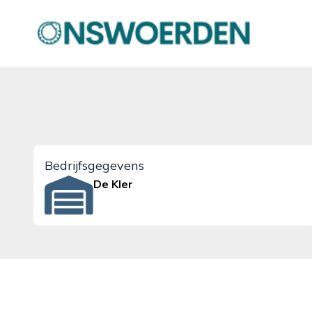
onswoerden.nl
Bedrijfsgegevens
De Kler