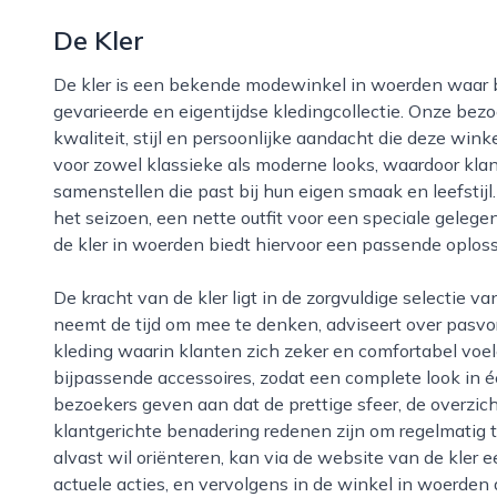
De Kler
De kler is een bekende modewinkel in woerden waar bezoekers terechtkunnen voor een
gevarieerde en eigentijdse kledingcollectie. Onze be
kwaliteit, stijl en persoonlijke aandacht die deze winke
voor zowel klassieke als moderne looks, waardoor kla
samenstellen die past bij hun eigen smaak en leefstij
het seizoen, een nette outfit voor een speciale geleg
de kler in woerden biedt hiervoor een passende oploss
De kracht van de kler ligt in de zorgvuldige selectie van merken en de deskundige service. Het team
neemt de tijd om mee te denken, adviseert over pasvo
kleding waarin klanten zich zeker en comfortabel voel
bijpassende accessoires, zodat een complete look in
bezoekers geven aan dat de prettige sfeer, de overzich
klantgerichte benadering redenen zijn om regelmatig t
alvast wil oriënteren, kan via de website van de kler 
actuele acties, en vervolgens in de winkel in woerden d