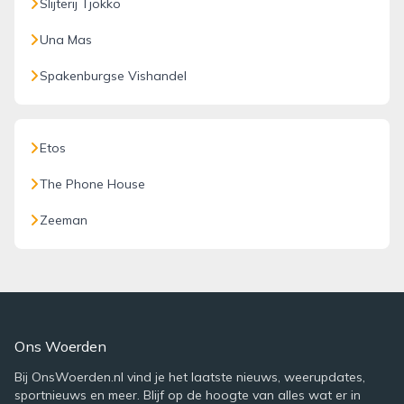
Slijterij Tjokko
Una Mas
Spakenburgse Vishandel
Etos
The Phone House
Zeeman
Ons Woerden
Bij OnsWoerden.nl vind je het laatste nieuws, weerupdates,
sportnieuws en meer. Blijf op de hoogte van alles wat er in