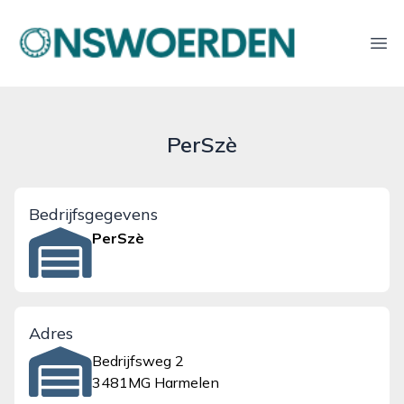
onswoerden.nl
Ope
PerSzè
Bedrijfsgegevens
PerSzè
Adres
Bedrijfsweg 2
3481MG Harmelen