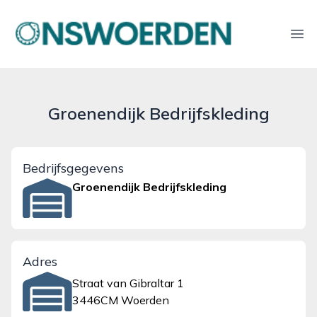
onswoerden.nl
Ope
Groenendijk Bedrijfskleding
Bedrijfsgegevens
Groenendijk Bedrijfskleding
Adres
Straat van Gibraltar 1
3446CM Woerden