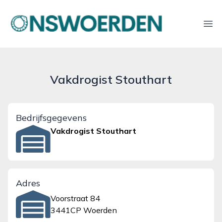
onswoerden.nl
Ope
Vakdrogist Stouthart
Bedrijfsgegevens
Vakdrogist Stouthart
Adres
Voorstraat 84
3441CP Woerden