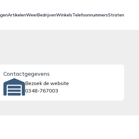
ngen
Artikelen
Weer
Bedrijven
Winkels
Telefoonnummers
Straten
Contactgegevens
Bezoek de website
0348-767003