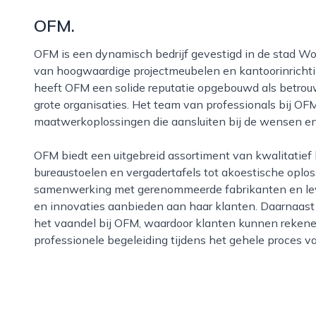
OFM.
OFM is een dynamisch bedrijf gevestigd in de stad Woerden, dat gespecialiseerd is in het leveren
van hoogwaardige projectmeubelen en kantoorinrichtin
heeft OFM een solide reputatie opgebouwd als betrouw
grote organisaties. Het team van professionals bij OF
maatwerkoplossingen die aansluiten bij de wensen en
OFM biedt een uitgebreid assortiment van kwalitatief hoogwaardige meubelen, variërend van
bureaustoelen en vergadertafels tot akoestische oplo
samenwerking met gerenommeerde fabrikanten en leve
en innovaties aanbieden aan haar klanten. Daarnaast 
het vaandel bij OFM, waardoor klanten kunnen rekene
professionele begeleiding tijdens het gehele proces va