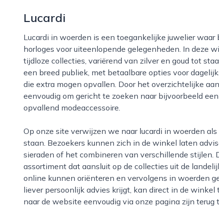
Lucardi
Lucardi in woerden is een toegankelijke juwelier waar bezoekers terechtkunnen voor sieraden en
horloges voor uiteenlopende gelegenheden. In deze w
tijdloze collecties, variërend van zilver en goud tot st
een breed publiek, met betaalbare opties voor dageli
die extra mogen opvallen. Door het overzichtelijke aa
eenvoudig om gericht te zoeken naar bijvoorbeeld een 
opvallend modeaccessoire.
Op onze site verwijzen we naar lucardi in woerden als een winkel waar service en gemak centraal
staan. Bezoekers kunnen zich in de winkel laten advis
sieraden of het combineren van verschillende stijlen. 
assortiment dat aansluit op de collecties uit de landel
online kunnen oriënteren en vervolgens in woerden g
liever persoonlijk advies krijgt, kan direct in de winkel 
naar de website eenvoudig via onze pagina zijn terug 