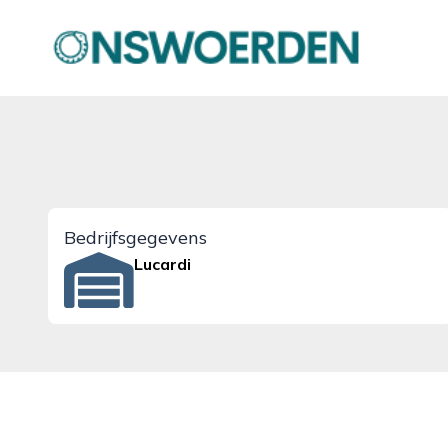
onswoerden.nl
Bedrijfsgegevens
Lucardi