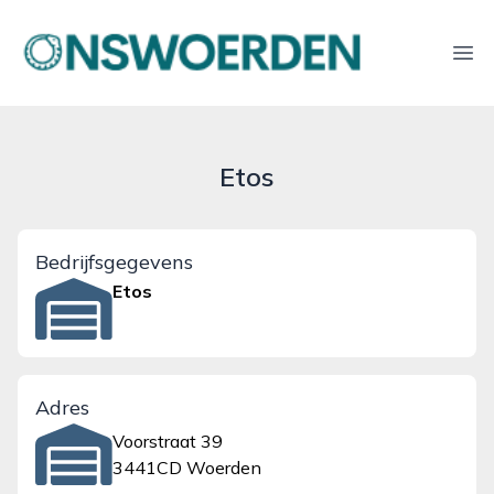
onswoerden.nl
Ope
Etos
Bedrijfsgegevens
Etos
Adres
Voorstraat 39
3441CD Woerden