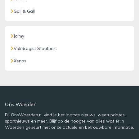
Gall & Gall
Jaimy
Vakdrogist Stouthart
Xenos
Ons Woerden
Bij OnsWoerden.nl vind je het laatste nieuws, weerupdates,
sportnieuws en meer. Blijf op de hoogte van alles wat er in
Woerden gebeurt met onze actuele en betrouwbare informatie.