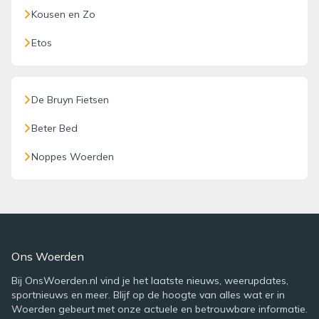
Kousen en Zo
Etos
De Bruyn Fietsen
Beter Bed
Noppes Woerden
Ons Woerden
Bij OnsWoerden.nl vind je het laatste nieuws, weerupdates,
sportnieuws en meer. Blijf op de hoogte van alles wat er in
Woerden gebeurt met onze actuele en betrouwbare informatie.