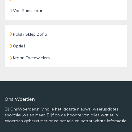
Van Ramselaar
Polski Sklep Zofia
Optie1
Kraan Tweewielers
Ons Woerden
Bij OnsWoerden.nl vind je het laatste nieuws, weerupdates,
sportnieuws en meer. Blijf op de hoogte van alles wat er in
Woerden gebeurt met onze actuele en betrouwbare informatie.