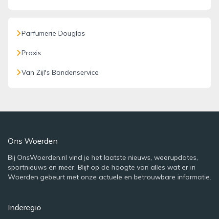
Parfumerie Douglas
Praxis
Van Zijl's Bandenservice
Ons Woerden
Bij OnsWoerden.nl vind je het laatste nieuws, weerupdates,
sportnieuws en meer. Blijf op de hoogte van alles wat er in
Woerden gebeurt met onze actuele en betrouwbare informatie.
Inderegio