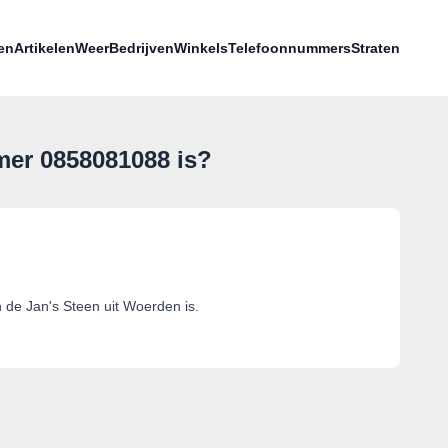
en
Artikelen
Weer
Bedrijven
Winkels
Telefoonnummers
Straten
mer 0858081088 is?
de Jan's Steen uit Woerden is.