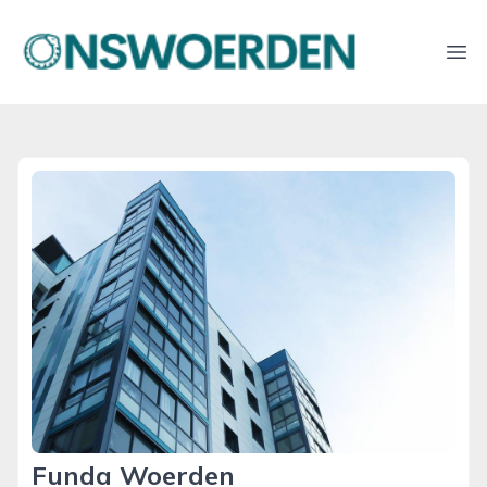
onswoerden.nl
Ope
Funda Woerden