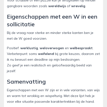
Voor scrabble of een puzzel kun je terugvallen op minder
gangbare woorden zoals
wereldwijs
of
wrevelig
.
Eigenschappen met een W in een
sollicitatie
Bij de vraag naar sterke en minder sterke kanten ben je
met de W goed voorzien.
Positief:
werklustig
,
weloverwogen
en
welbespraakt
.
Verbeterpunt: soms
weifelend
bij grote keuzes, daarom zet
ik nu bewust een deadline op mijn beslissingen.
Zo geef je een realistisch en geloofwaardig beeld van
jezelf.
Samenvatting
Eigenschappen met een W zijn er in vele varianten, van wijs
en warm tot wrokkig en wispelturig. Met deze lijst heb je
voor elke situatie passende karaktertrekken bij de hand.