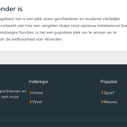
nder is
gebied: het is een plek waar geschiedenis en moderne stedelijke
orbeeld van hoe een vergeten stukje stad opnieuw betekenisvol ka
dendaagse functies, is het een populaire plek om te wonen en te
 als de leefbaarheid van Woerden.
Inderegio
Populair
sportnieuws en
Home
Sport
t met onze
Weer
Nieuws