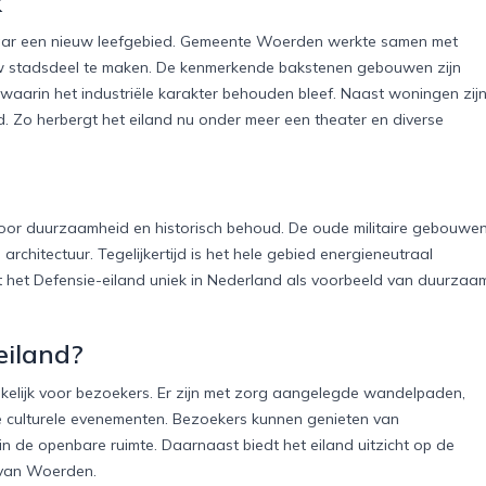
k
naar een nieuw leefgebied. Gemeente Woerden werkte samen met
euw stadsdeel te maken. De kenmerkende bakstenen gebouwen zijn
arin het industriële karakter behouden bleef. Naast woningen zij
d. Zo herbergt het eiland nu onder meer een theater en diverse
voor duurzaamheid en historisch behoud. De oude militaire gebouwe
rchitectuur. Tegelijkertijd is het hele gebied energieneutraal
akt het Defensie-eiland uniek in Nederland als voorbeeld van duurzaa
eiland?
kelijk voor bezoekers. Er zijn met zorg aangelegde wandelpaden,
 culturele evenementen. Bezoekers kunnen genieten van
in de openbare ruimte. Daarnaast biedt het eiland uitzicht op de
d van Woerden.