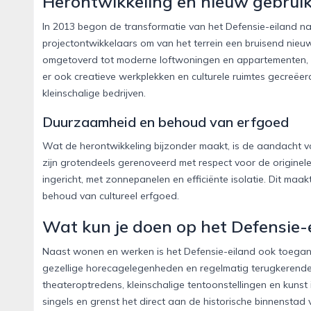
Herontwikkeling en nieuw gebrui
In 2013 begon de transformatie van het Defensie-eiland 
projectontwikkelaars om van het terrein een bruisend ni
omgetoverd tot moderne loftwoningen en appartementen, wa
er ook creatieve werkplekken en culturele ruimtes gecreëer
kleinschalige bedrijven.
Duurzaamheid en behoud van erfgoed
Wat de herontwikkeling bijzonder maakt, is de aandacht 
zijn grotendeels gerenoveerd met respect voor de originele a
ingericht, met zonnepanelen en efficiënte isolatie. Dit ma
behoud van cultureel erfgoed.
Wat kun je doen op het Defensie-
Naast wonen en werken is het Defensie-eiland ook toegan
gezellige horecagelegenheden en regelmatig terugkerende
theateroptredens, kleinschalige tentoonstellingen en kunst 
singels en grenst het direct aan de historische binnensta