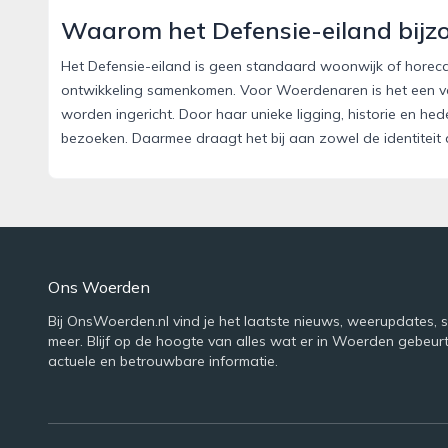
Waarom het Defensie-eiland bijzo
Het Defensie-eiland is geen standaard woonwijk of horeca
ontwikkeling samenkomen. Voor Woerdenaren is het een vo
worden ingericht. Door haar unieke ligging, historie en he
bezoeken. Daarmee draagt het bij aan zowel de identiteit
Ons Woerden
Bij OnsWoerden.nl vind je het laatste nieuws, weerupdates, 
meer. Blijf op de hoogte van alles wat er in Woerden gebeur
actuele en betrouwbare informatie.