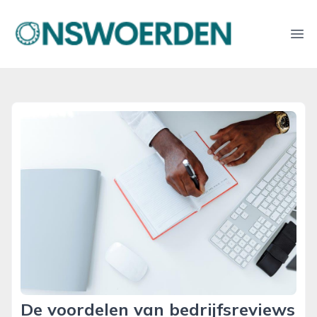
onswoerden.nl
Ope
De voordelen van bedrijfsreviews