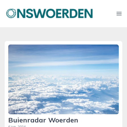
onswoerden.nl
Ope
Buienradar Woerden
6 jun. 2024