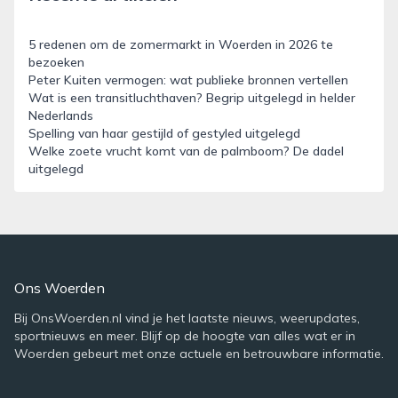
5 redenen om de zomermarkt in Woerden in 2026 te
bezoeken
Peter Kuiten vermogen: wat publieke bronnen vertellen
Wat is een transitluchthaven? Begrip uitgelegd in helder
Nederlands
Spelling van haar gestijld of gestyled uitgelegd
Welke zoete vrucht komt van de palmboom? De dadel
uitgelegd
Ons Woerden
Bij OnsWoerden.nl vind je het laatste nieuws, weerupdates,
sportnieuws en meer. Blijf op de hoogte van alles wat er in
Woerden gebeurt met onze actuele en betrouwbare informatie.