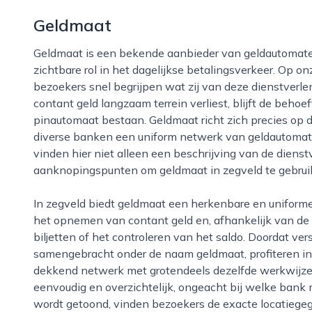
Geldmaat
Geldmaat is een bekende aanbieder van geldautomaten in nederland en speelt ook in zegveld een
zichtbare rol in het dagelijkse betalingsverkeer. Op onz
bezoekers snel begrijpen wat zij van deze dienstverle
contant geld langzaam terrein verliest, blijft de beho
pinautomaat bestaan. Geldmaat richt zich precies op
diverse banken een uniform netwerk van geldautomat
vinden hier niet alleen een beschrijving van de diens
aanknopingspunten om geldmaat in zegveld te gebrui
In zegveld biedt geldmaat een herkenbare en uniforme service, waarbij klanten terechtkunnen voor
het opnemen van contant geld en, afhankelijk van de
biljetten of het controleren van het saldo. Doordat 
samengebracht onder de naam geldmaat, profiteren in
dekkend netwerk met grotendeels dezelfde werkwijze e
eenvoudig en overzichtelijk, ongeacht bij welke bank
wordt getoond, vinden bezoekers de exacte locatiege