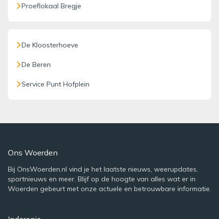
Proeflokaal Bregje
De Kloosterhoeve
De Beren
Service Punt Hofplein
Ons Woerden
Bij OnsWoerden.nl vind je het laatste nieuws, weerupdates,
sportnieuws en meer. Blijf op de hoogte van alles wat er in
Woerden gebeurt met onze actuele en betrouwbare informatie.