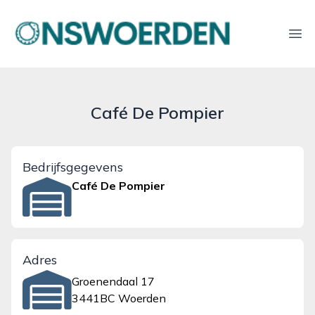
onswoerden.nl
Ope
Café De Pompier
Bedrijfsgegevens
Café De Pompier
Adres
Groenendaal 17
3441BC Woerden