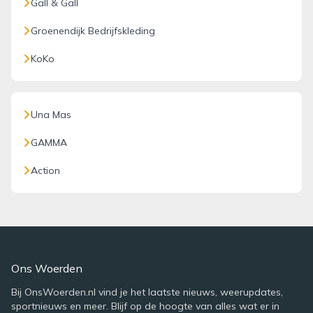
Gall & Gall
Groenendijk Bedrijfskleding
KoKo
Una Mas
GAMMA
Action
Ons Woerden
Bij OnsWoerden.nl vind je het laatste nieuws, weerupdates,
sportnieuws en meer. Blijf op de hoogte van alles wat er in