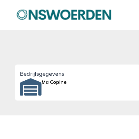
onswoerden.nl
Bedrijfsgegevens
Ma Copine