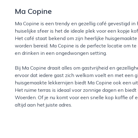
Ma Copine
Ma Copine is een trendy en gezellig café gevestigd in het pittoreske Woerden. Met een warme en
huiselijke sfeer is het de ideale plek voor een kopje kof
Het café staat bekend om zijn heerlijke huisgemaakte t
worden bereid. Ma Copine is de perfecte locatie om t
en drinken in een ongedwongen setting.
Bij Ma Copine draait alles om gastvrijheid en gezelligheid. De vriendelijke medewerkers zorgen
ervoor dat iedere gast zich welkom voelt en met een 
huisgemaakte lekkernijen biedt Ma Copine ook een uitg
Het ruime terras is ideaal voor zonnige dagen en biedt 
Woerden. Of je nu komt voor een snelle kop koffie of e
altijd aan het juiste adres.