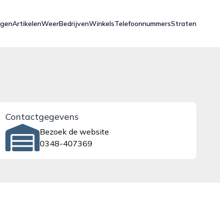
ngen
Artikelen
Weer
Bedrijven
Winkels
Telefoonnummers
Straten
Contactgegevens
Bezoek de website
0348-407369