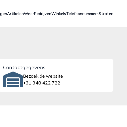
ngen
Artikelen
Weer
Bedrijven
Winkels
Telefoonnummers
Straten
Contactgegevens
Bezoek de website
+31 348 422 722