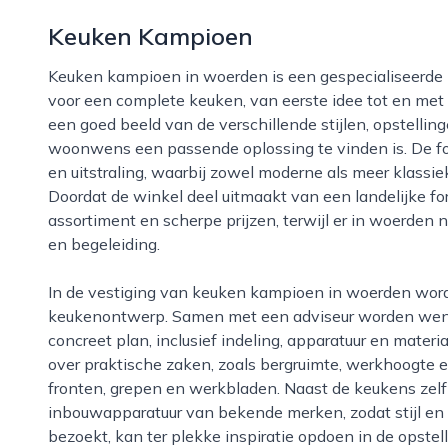
Keuken Kampioen
Keuken kampioen in woerden is een gespecialiseerde keukenzaak waar bezoekers terechtkunnen
voor een complete keuken, van eerste idee tot en met
een goed beeld van de verschillende stijlen, opstelling
woonwens een passende oplossing te vinden is. De foc
en uitstraling, waarbij zowel moderne als meer klassi
Doordat de winkel deel uitmaakt van een landelijke fo
assortiment en scherpe prijzen, terwijl er in woerden 
en begeleiding.
In de vestiging van keuken kampioen in woerden wordt veel nadruk gelegd op het proces van
keukenontwerp. Samen met een adviseur worden wens
concreet plan, inclusief indeling, apparatuur en materi
over praktische zaken, zoals bergruimte, werkhoogte en
fronten, grepen en werkbladen. Naast de keukens zelf
inbouwapparatuur van bekende merken, zodat stijl en 
bezoekt, kan ter plekke inspiratie opdoen in de opste