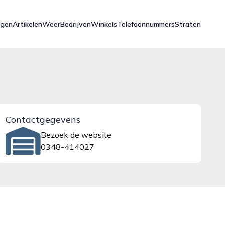
ngen
Artikelen
Weer
Bedrijven
Winkels
Telefoonnummers
Straten
Contactgegevens
Bezoek de website
0348-414027