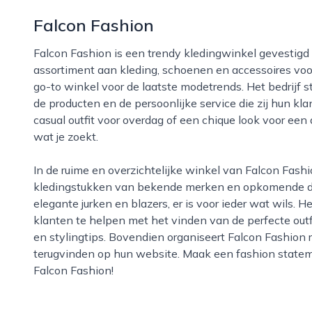
Falcon Fashion
Falcon Fashion is een trendy kledingwinkel gevestigd in het hart van Woerden. Met een breed
assortiment aan kleding, schoenen en accessoires voo
go-to winkel voor de laatste modetrends. Het bedrijf 
de producten en de persoonlijke service die zij hun kl
casual outfit voor overdag of een chique look voor een a
wat je zoekt.
In de ruime en overzichtelijke winkel van Falcon Fashion hangt een divers aanbod aan
kledingstukken van bekende merken en opkomende desi
elegante jurken en blazers, er is voor ieder wat wils. He
klanten te helpen met het vinden van de perfecte outfi
en stylingtips. Bovendien organiseert Falcon Fashion r
terugvinden op hun website. Maak een fashion stateme
Falcon Fashion!