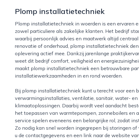
Plomp installatietechniek
Plomp installatietechniek in woerden is een ervaren en veelzijdige installateur die zich richt op
zowel particuliere als zakelijke klanten. Het bedrijf 
waarbij persoonlijk advies en maatwerk altijd centraa
renovatie of onderhoud, plomp installatietechniek den
oplevering actief mee. Dankzij jarenlange praktijkerv
weet dit bedrijf comfort, veiligheid en energiezuinig
maakt plomp installatietechniek een betrouwbare par
installatiewerkzaamheden in en rond woerden.
Bij plomp installatietechniek kunt u terecht voor een breed pakket aan diensten, waaronder
verwarmingsinstallaties, ventilatie, sanitair, water- e
klimaatoplossingen. Daarbij wordt veel aandacht best
het toepassen van warmtepompen, zonneboilers en a
service spelen eveneens een belangrijke rol, zodat insta
Zo nodig kan snel worden ingegrepen bij storingen of
u de contactgegevens en een link naar de website van