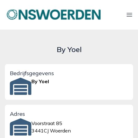
onswoerden.nl
Ope
By Yoel
Bedrijfsgegevens
By Yoel
Adres
Voorstraat 85
3441CJ Woerden