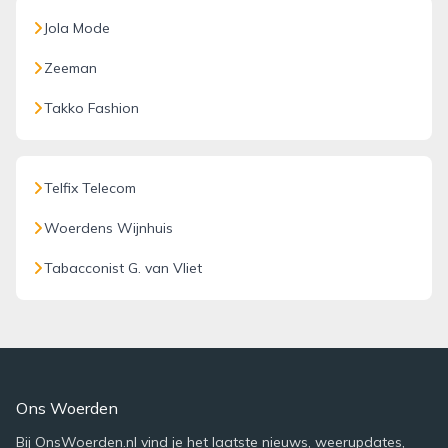
Jola Mode
Zeeman
Takko Fashion
Telfix Telecom
Woerdens Wijnhuis
Tabacconist G. van Vliet
Ons Woerden
Bij OnsWoerden.nl vind je het laatste nieuws, weerupdates,