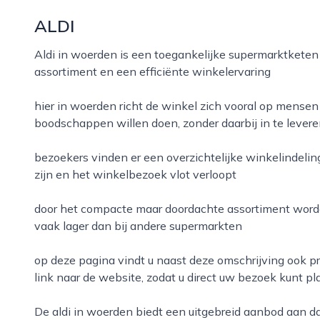
ALDI
Aldi in woerden is een toegankelijke supermarktketen die bekendstaat om een scherp geprijsd
assortiment en een efficiënte winkelervaring
hier in woerden richt de winkel zich vooral op mensen
boodschappen willen doen, zonder daarbij in te levere
bezoekers vinden er een overzichtelijke winkelindeli
zijn en het winkelbezoek vlot verloopt
door het compacte maar doordachte assortiment worde
vaak lager dan bij andere supermarkten
op deze pagina vindt u naast deze omschrijving ook p
link naar de website, zodat u direct uw bezoek kunt p
de aldi in woerden biedt een uitgebreid aanbod aan dagelijkse versproducten, houdbare artikelen en