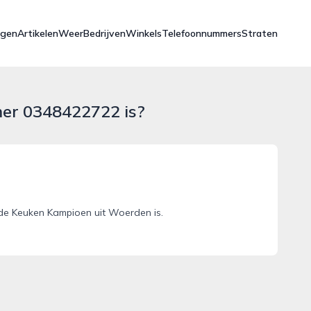
ngen
Artikelen
Weer
Bedrijven
Winkels
Telefoonnummers
Straten
mer 0348422722 is?
de Keuken Kampioen uit Woerden is.