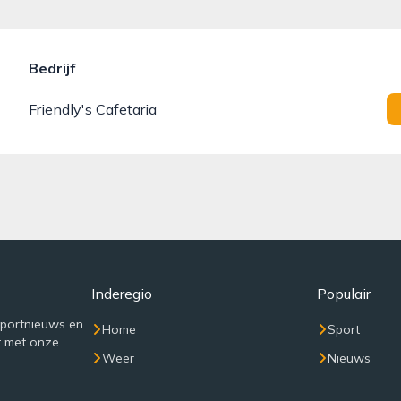
Bedrijf
Friendly's Cafetaria
Inderegio
Populair
sportnieuws en
Home
Sport
t met onze
Weer
Nieuws