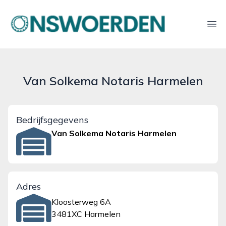
onswoerden.nl
Ope
Van Solkema Notaris Harmelen
Bedrijfsgegevens
Van Solkema Notaris Harmelen
Adres
Kloosterweg 6A
3481XC Harmelen