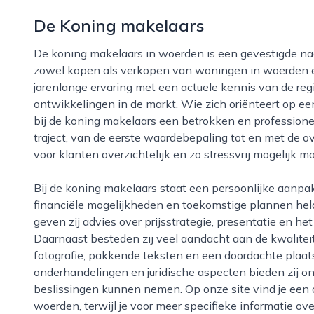
De Koning makelaars
De koning makelaars in woerden is een gevestigde naam in de lokale woningmarkt en richt zich op
zowel kopen als verkopen van woningen in woerden 
jarenlange ervaring met een actuele kennis van de reg
ontwikkelingen in de markt. Wie zich oriënteert op ee
bij de koning makelaars een betrokken en professione
traject, van de eerste waardebepaling tot en met de ove
voor klanten overzichtelijk en zo stressvrij mogelijk m
Bij de koning makelaars staat een persoonlijke aanpak centraal. Zij nemen de tijd om woonwensen,
financiële mogelijkheden en toekomstige plannen held
geven zij advies over prijsstrategie, presentatie en 
Daarnaast besteden zij veel aandacht aan de kwalite
fotografie, pakkende teksten en een doordachte plaat
onderhandelingen en juridische aspecten bieden zij 
beslissingen kunnen nemen. Op onze site vind je een o
woerden, terwijl je voor meer specifieke informatie o