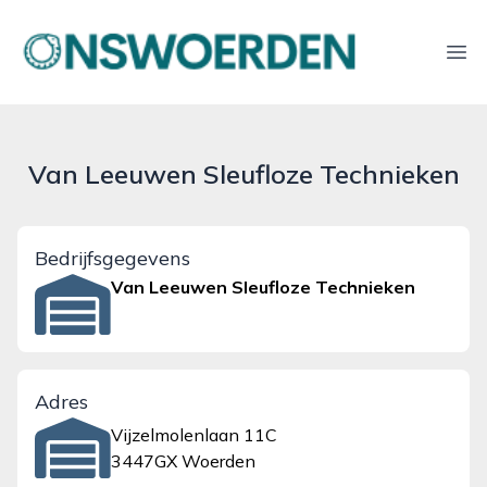
onswoerden.nl
Ope
Van Leeuwen Sleufloze Technieken
Bedrijfsgegevens
Van Leeuwen Sleufloze Technieken
Adres
Vijzelmolenlaan 11C
3447GX Woerden