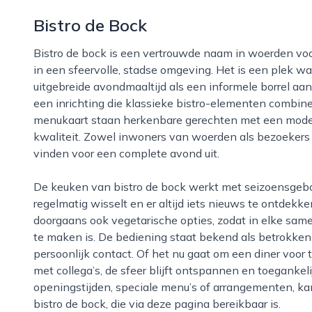
Bistro de Bock
Bistro de bock is een vertrouwde naam in woerden voor wie houdt van ongedwongen uit eten gaan
in een sfeervolle, stadse omgeving. Het is een plek 
uitgebreide avondmaaltijd als een informele borrel aan
een inrichting die klassieke bistro-elementen combine
menukaart staan herkenbare gerechten met een moder
kwaliteit. Zowel inwoners van woerden als bezoekers 
vinden voor een complete avond uit.
De keuken van bistro de bock werkt met seizoensgebonden producten, waardoor de kaart
regelmatig wisselt en er altijd iets nieuws te ontdekke
doorgaans ook vegetarische opties, zodat in elke sa
te maken is. De bediening staat bekend als betrokken e
persoonlijk contact. Of het nu gaat om een diner voor 
met collega’s, de sfeer blijft ontspannen en toegankel
openingstijden, speciale menu’s of arrangementen, ka
bistro de bock, die via deze pagina bereikbaar is.