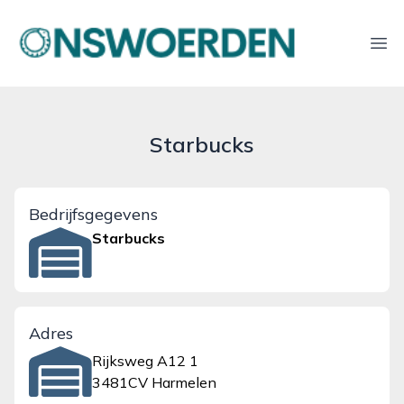
onswoerden.nl
Ope
Starbucks
Bedrijfsgegevens
Starbucks
Adres
Rijksweg A12 1
3481CV Harmelen