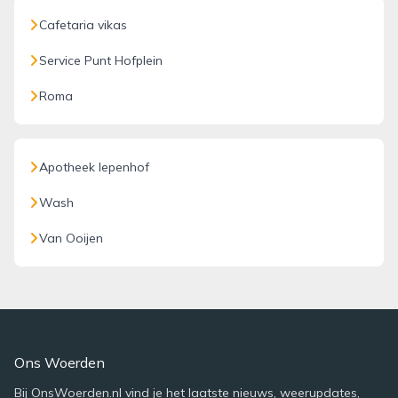
Cafetaria vikas
Service Punt Hofplein
Roma
Apotheek Iepenhof
Wash
Van Ooijen
Ons Woerden
Bij OnsWoerden.nl vind je het laatste nieuws, weerupdates,