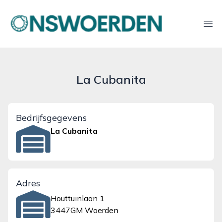
onswoerden.nl
Ope
La Cubanita
Bedrijfsgegevens
La Cubanita
Adres
Houttuinlaan 1
3447GM Woerden