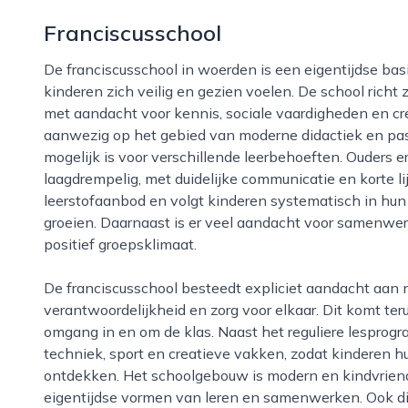
Franciscusschool
De franciscusschool in woerden is een eigentijdse basisschool met een warme en open sfeer, waar
kinderen zich veilig en gezien voelen. De school richt 
met aandacht voor kennis, sociale vaardigheden en crea
aanwezig op het gebied van moderne didactiek en pa
mogelijk is voor verschillende leerbehoeften. Ouders 
laagdrempelig, met duidelijke communicatie en korte l
leerstofaanbod en volgt kinderen systematisch in hun 
groeien. Daarnaast is er veel aandacht voor samenwer
positief groepsklimaat.
De franciscusschool besteedt expliciet aandacht aan normen en waarden, zoals respect,
verantwoordelijkheid en zorg voor elkaar. Dit komt te
omgang in en om de klas. Naast het reguliere lesprogra
techniek, sport en creatieve vakken, zodat kinderen 
ontdekken. Het schoolgebouw is modern en kindvriendel
eigentijdse vormen van leren en samenwerken. Ook d