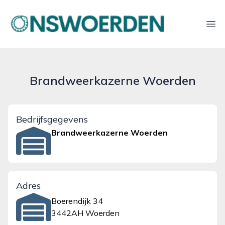
onswoerden.nl
Ope
Brandweerkazerne Woerden
Bedrijfsgegevens
Brandweerkazerne Woerden
Adres
Boerendijk 34
3442AH Woerden