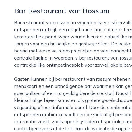
Bar Restaurant van Rossum
Bar restaurant van rossum in woerden is een sfeervolle plek waar gasten terechtkunnen voor een
ontspannen ontbijt, een uitgebreide lunch of een sfeerv
karakteristiek pand, waar warme kleuren, natuurlijke 
zorgen voor een huiselijke en gastvrije sfeer. De keuken
bereid met verse seizoensproducten en veel aandacht 
centrale ligging in woerden is bar restaurant van ros
aantrekkelijke ontmoetingsplek voor zowel lokale bew
Gasten kunnen bij bar restaurant van rossum rekenen op vriendelijke bediening, een gevarieerde
menukaart en een uitnodigende bar waar men kan gen
speciaalbier of een zorgvuldig bereide cocktail. Naast 
kleinschalige bijeenkomsten als grotere gezelschappe
verjaardag of een informele borrel. Door de combinatie
ontspannen ambiance voelt een bezoek altijd persoonl
informatie zoekt, zoals openingstijden of speciale ar
contactgegevens of de link naar de website die op dez