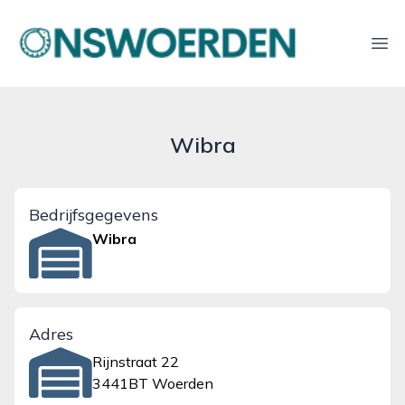
onswoerden.nl
Ope
Wibra
Bedrijfsgegevens
Wibra
Adres
Rijnstraat 22
3441BT Woerden