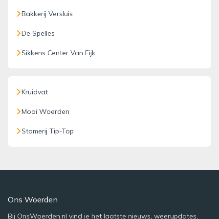
Bakkerij Versluis
De Spelles
Sikkens Center Van Eijk
Kruidvat
Mooi Woerden
Stomerij Tip-Top
Ons Woerden
Bij OnsWoerden.nl vind je het laatste nieuws, weerupdates,