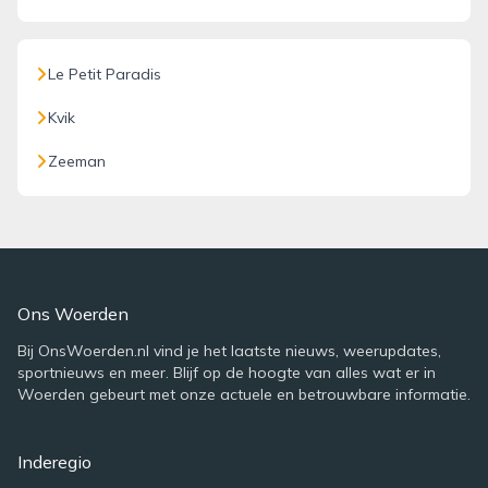
Le Petit Paradis
Kvik
Zeeman
Ons Woerden
Bij OnsWoerden.nl vind je het laatste nieuws, weerupdates,
sportnieuws en meer. Blijf op de hoogte van alles wat er in
Woerden gebeurt met onze actuele en betrouwbare informatie.
Inderegio